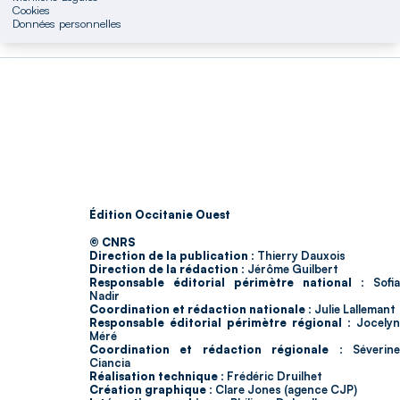
Cookies
Données personnelles
Édition Occitanie Ouest
© CNRS
Direction de la publication :
Thierry Dauxois
Direction de la rédaction :
Jérôme Guilbert
Responsable éditorial périmètre national :
Sofia
Nadir
Coordination et rédaction nationale :
Julie Lallemant
Responsable éditorial périmètre régional :
Jocelyn
Méré
Coordination et rédaction régionale :
Séverin
Ciancia
Réalisation technique :
Frédéric Druilhet
Création graphique :
Clare Jones (agence CJP)