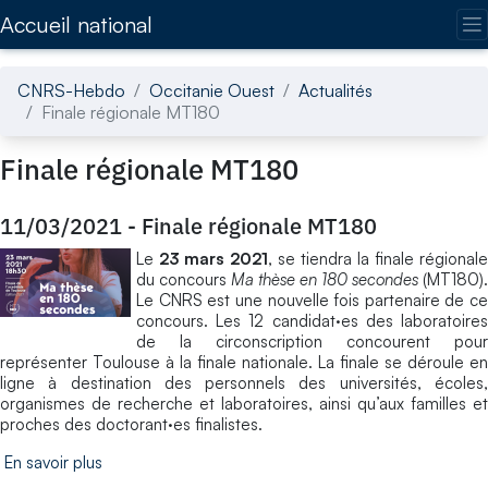
Accédez directement au contenu de la page
Accueil national
CNRS-Hebdo
Occitanie Ouest
Actualités
Finale régionale MT180
Finale régionale MT180
11/03/2021
-
Finale régionale MT180
Le
23 mars 2021
, se tiendra la finale régionale
du concours
Ma thèse en 180 secondes
(MT180).
Le CNRS est une nouvelle fois partenaire de ce
concours. Les 12 candidat·es des laboratoires
de la circonscription concourent pour
représenter Toulouse à la finale nationale. La finale se déroule en
ligne à destination des personnels des universités, écoles,
organismes de recherche et laboratoires, ainsi qu’aux familles et
proches des doctorant·es finalistes.
En savoir plus