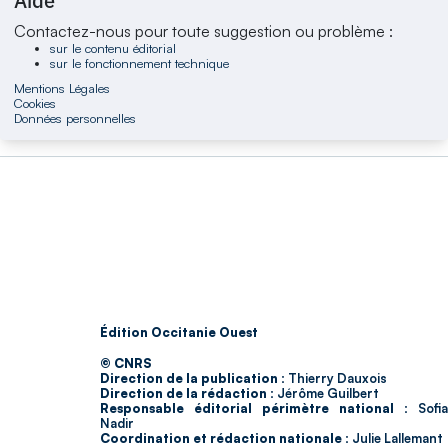
Aide
Contactez-nous pour toute suggestion ou problème :
sur le contenu éditorial
sur le fonctionnement technique
Mentions Légales
Cookies
Données personnelles
Édition Occitanie Ouest
© CNRS
Direction de la publication :
Thierry Dauxois
Direction de la rédaction :
Jérôme Guilbert
Responsable éditorial périmètre national :
Sofia
Nadir
Coordination et rédaction nationale :
Julie Lallemant