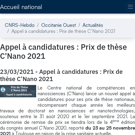
Accédez directement au contenu de la page
Accueil national
CNRS-Hebdo
Occitanie Ouest
Actualités
Appel à candidatures : Prix de thèse C’Nano 2021
Appel à candidatures : Prix de thèse
C’Nano 2021
23/03/2021
-
Appel à candidatures : Prix de
thèse C’Nano 2021
Le Centre national de compétences en
nanosciences (C’Nano) lance un nouvel appel à
candidatures pour ses prix de thèse nationaux,
récompensant chaque année les meilleurs
travaux de doctorat en nanosciences et nanotechnologies,
soutenus entre le 31 août 2020 et le 1er septembre 2021. La
ème
cérémonie de remise de prix se tiendra lors de la 4
éditio
du congrès annuel
C’Nano 2020
, reporté
du 23 au 25 novembr
2021
à Toulouse en raison de la crise sanitaire actuelle.