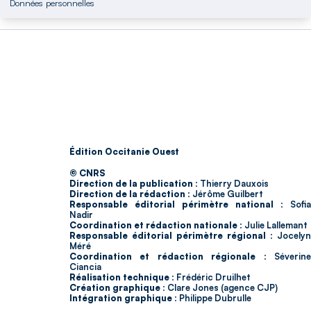
Données personnelles
Édition Occitanie Ouest
© CNRS
Direction de la publication :
Thierry Dauxois
Direction de la rédaction :
Jérôme Guilbert
Responsable éditorial périmètre national :
Sofia
Nadir
Coordination et rédaction nationale :
Julie Lallemant
Responsable éditorial périmètre régional :
Jocelyn
Méré
Coordination et rédaction régionale :
Séverin
Ciancia
Réalisation technique :
Frédéric Druilhet
Création graphique :
Clare Jones (agence CJP)
Intégration graphique :
Philippe Dubrulle