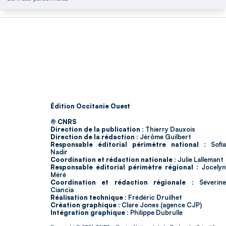
Édition Occitanie Ouest
© CNRS
Direction de la publication :
Thierry Dauxois
Direction de la rédaction :
Jérôme Guilbert
Responsable éditorial périmètre national :
Sofia
Nadir
Coordination et rédaction nationale :
Julie Lallemant
Responsable éditorial périmètre régional :
Jocelyn
Méré
Coordination et rédaction régionale :
Séverin
Ciancia
Réalisation technique :
Frédéric Druilhet
Création graphique :
Clare Jones (agence CJP)
Intégration graphique :
Philippe Dubrulle