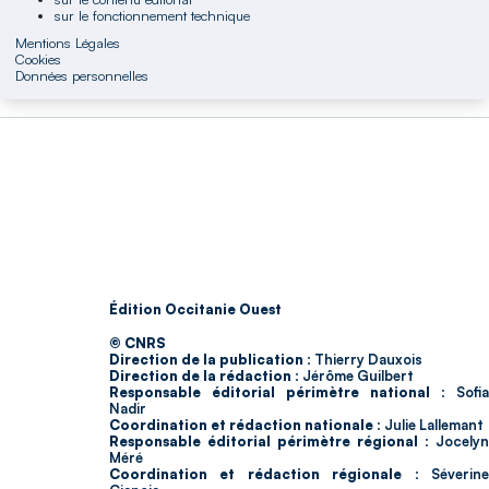
sur le fonctionnement technique
Mentions Légales
Cookies
Données personnelles
Édition Occitanie Ouest
© CNRS
Direction de la publication :
Thierry Dauxois
Direction de la rédaction :
Jérôme Guilbert
Responsable éditorial périmètre national :
Sofia
Nadir
Coordination et rédaction nationale :
Julie Lallemant
Responsable éditorial périmètre régional :
Jocelyn
Méré
Coordination et rédaction régionale :
Séverin