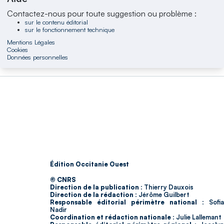
Contactez-nous pour toute suggestion ou problème :
sur le contenu éditorial
sur le fonctionnement technique
Mentions Légales
Cookies
Données personnelles
Édition Occitanie Ouest
© CNRS
Direction de la publication :
Thierry Dauxois
Direction de la rédaction :
Jérôme Guilbert
Responsable éditorial périmètre national :
Sofia
Nadir
Coordination et rédaction nationale :
Julie Lallemant