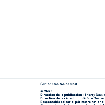
Édition Occitanie Ouest
© CNRS
Direction de la publication :
Thierry Dauxo
Direction de la rédaction :
Jérôme Guilber
Responsable éditorial périmètre national 