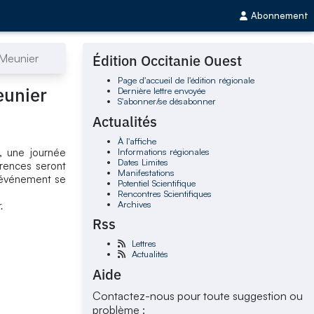
Abonnement
 Meunier
Édition Occitanie Ouest
Page d'accueil de l'édition régionale
eunier
Dernière lettre envoyée
S'abonner/se désabonner
Actualités
À l'affiche
Informations régionales
, une journée
Dates Limites
érences seront
Manifestations
L’événement se
Potentiel Scientifique
Rencontres Scientifiques
Archives
r
.
Rss
Lettres
Actualités
Aide
Contactez-nous pour toute suggestion ou
problème :