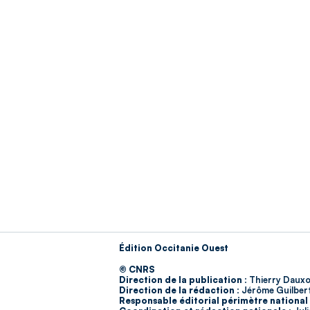
Édition Occitanie Ouest
© CNRS
Direction de la publication :
Thierry Dauxo
Direction de la rédaction :
Jérôme Guilber
Responsable éditorial périmètre national 