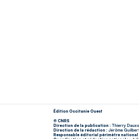
Édition Occitanie Ouest
© CNRS
Direction de la publication :
Thierry Dauxo
Direction de la rédaction :
Jérôme Guilber
Responsable éditorial périmètre national 