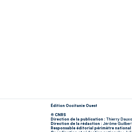
Édition Occitanie Ouest
© CNRS
Direction de la publication :
Thierry Dauxo
Direction de la rédaction :
Jérôme Guilber
Responsable éditorial périmètre national 