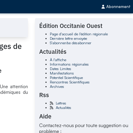
Abonnement
Édition Occitanie Ouest
Page d'accueil de l'édition régionale
Dernière lettre envoyée
S'abonner/se désabonner
ages de
Actualités
À l'affiche
Informations régionales
Dates Limites
e
Manifestations
Potentiel Scientifique
Rencontres Scientifiques
 Une attention
Archives
académiques du
Rss
Lettres
Actualités
Aide
Contactez-nous pour toute suggestion ou
problème :