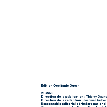
Édition Occitanie Ouest
© CNRS
Direction de la publication :
Thierry Dauxo
Direction de la rédaction :
Jérôme Guilber
Responsable éditorial périmètre national 