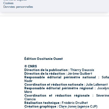
Cookies
Données personnelles
Édition Occitanie Ouest
© CNRS
Direction de la publication :
Thierry Dauxois
Direction de la rédaction :
Jérôme Guilbert
Responsable éditorial périmètre national :
Sofia
Nadir
Coordination et rédaction nationale :
Julie Lallemant
Responsable éditorial périmètre régional :
Jocelyn
Méré
Coordination et rédaction régionale :
Séverin
Ciancia
Réalisation technique :
Frédéric Druilhet
Création graphique :
Clare Jones (agence CJP)