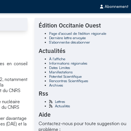
Abonnement
Édition Occitanie Ouest
Page d'accueil de l'édition régionale
Dernière lettre envoyée
S'abonner/se désabonner
Actualités
À l'affiche
Informations régionales
es en conseil
Dates Limites
Manifestations
Potentiel Scientifique
982, notamment
Rencontres Scientifiques
la
Archives
ent du CNRS
Rss
e nucléaire
Lettres
Actualités
on du CNRS
Aide
guer davantage
Contactez-nous pour toute suggestion ou
es (DAE) et la
problème :