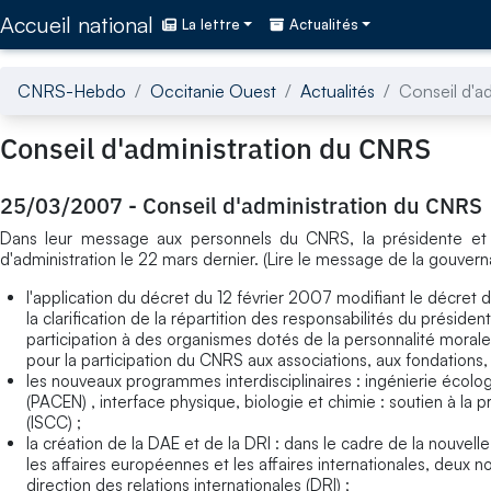
Accédez directement au contenu de la page
Accueil national
La lettre
Actualités
CNRS-Hebdo
Occitanie Ouest
Actualités
Conseil d'a
Conseil d'administration du CNRS
25/03/2007
-
Conseil d'administration du CNRS
Dans leur message aux personnels du CNRS, la présidente et le
d'administration le 22 mars dernier. (Lire le message de la gouver
l'application du décret du 12 février 2007 modifiant le décr
la clarification de la répartition des responsabilités du prési
participation à des organismes dotés de la personnalité moral
pour la participation du CNRS aux associations, aux fondations
les nouveaux programmes interdisciplinaires : ingénierie écolog
(PACEN) , interface physique, biologie et chimie : soutien à la
(ISCC) ;
la création de la DAE et de la DRI : dans le cadre de la nouvel
les affaires européennes et les affaires internationales, deux n
direction des relations internationales (DRI) ;