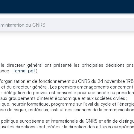
dministration du CNRS
 directeur général ont présenté les principales décisions pris
nance -
format pdf
).
et d'organisation et de fonctionnement du CNRS du 24 novembre 1
dent et du directeur général. Les premiers aménagements concernent 
e : délégation de pouvoir est consentie pour une année au présid
, aux groupements d'intérêt économique et aux sociétés civiles ;
ique, neuroinformatique, programme sur l'aval du cycle et l'énergi
 prise de risque, matériaux, institut des sciences de la communicati
le politique européenne et internationale du CNRS et afin de distin
ouvelles directions sont créées : la direction des affaires européenn