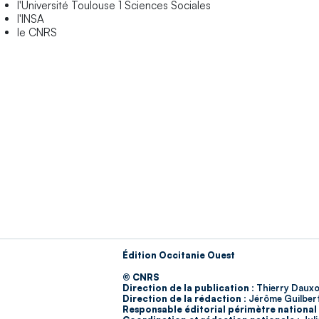
l'Université Toulouse 1 Sciences Sociales
l'INSA
le CNRS
Édition Occitanie Ouest
© CNRS
Direction de la publication :
Thierry Dauxo
Direction de la rédaction :
Jérôme Guilber
Responsable éditorial périmètre national 