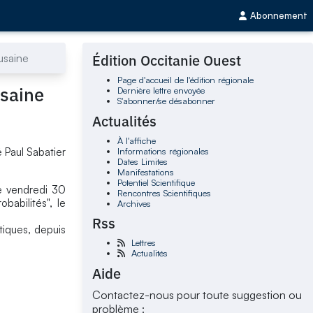
Abonnement
usaine
Édition Occitanie Ouest
Page d'accueil de l'édition régionale
usaine
Dernière lettre envoyée
S'abonner/se désabonner
Actualités
À l'affiche
Informations régionales
é Paul Sabatier
Dates Limites
Manifestations
Potentiel Scientifique
le vendredi 30
Rencontres Scientifiques
babilités", le
Archives
Rss
tiques, depuis
Lettres
Actualités
Aide
Contactez-nous pour toute suggestion ou
problème :