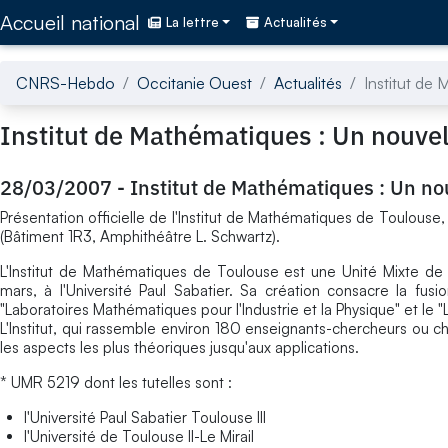
Accédez directement au contenu de la page
Accueil national
La lettre
Actualités
CNRS-Hebdo
Occitanie Ouest
Actualités
Institut de
Institut de Mathématiques : Un nouve
28/03/2007
-
Institut de Mathématiques : Un no
Présentation officielle de l'Institut de Mathématiques de Toulouse
(Bâtiment 1R3, Amphithéâtre L. Schwartz).
L'Institut de Mathématiques de Toulouse est une Unité Mixte de
mars, à l'Université Paul Sabatier. Sa création consacre la fusi
"Laboratoires Mathématiques pour l'Industrie et la Physique" et le "
L'Institut, qui rassemble environ 180 enseignants-chercheurs o
les aspects les plus théoriques jusqu'aux applications.
* UMR 5219 dont les tutelles sont :
l'Université Paul Sabatier Toulouse III
l'Université de Toulouse II-Le Mirail