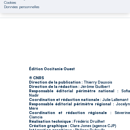
Cookies
Données personnelles
Édition Occitanie Ouest
© CNRS
Direction de la publication :
Thierry Dauxois
Direction de la rédaction :
Jérôme Guilbert
Responsable éditorial périmètre national :
Sofia
Nadir
Coordination et rédaction nationale :
Julie Lallemant
Responsable éditorial périmètre régional :
Jocelyn
Méré
Coordination et rédaction régionale :
Séverin
Ciancia
Réalisation technique :
Frédéric Druilhet
Création graphique :
Clare Jones (agence CJP)