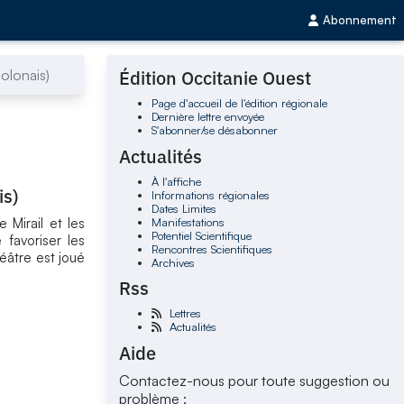
Abonnement
olonais)
Édition Occitanie Ouest
Page d'accueil de l'édition régionale
Dernière lettre envoyée
S'abonner/se désabonner
Actualités
À l'affiche
is)
Informations régionales
Dates Limites
Manifestations
e Mirail et les
Potentiel Scientifique
 favoriser les
Rencontres Scientifiques
héâtre est joué
Archives
Rss
Lettres
Actualités
Aide
Contactez-nous pour toute suggestion ou
problème :