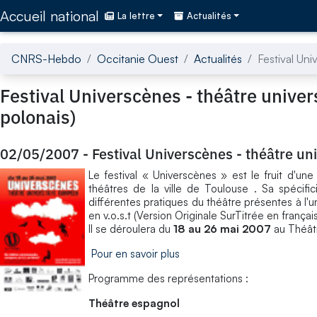
Accédez directement au contenu de la page
Accueil national
La lettre
Actualités
CNRS-Hebdo
Occitanie Ouest
Actualités
Festival Uni
Festival Universcènes - théâtre univer
polonais)
02/05/2007
-
Festival Universcènes - théâtre un
Le festival « Universcènes » est le fruit d'une 
théâtres de la ville de Toulouse . Sa spécifi
différentes pratiques du théâtre présentes à l'u
en v.o.s.t (Version Originale SurTitrée en frança
Il se déroulera du
18 au 26 mai 2007
au Théâtr
Pour en savoir plus
Programme des représentations :
Théâtre espagnol