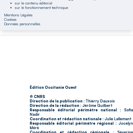
sur le contenu éditorial
sur le fonctionnement technique
Mentions Légales
Cookies
Données personnelles
Édition Occitanie Ouest
© CNRS
Direction de la publication :
Thierry Dauxois
Direction de la rédaction :
Jérôme Guilbert
Responsable éditorial périmètre national :
Sofia
Nadir
Coordination et rédaction nationale :
Julie Lallemant
Responsable éditorial périmètre régional :
Jocelyn
Méré
Coordination et rédaction régionale :
Séverin