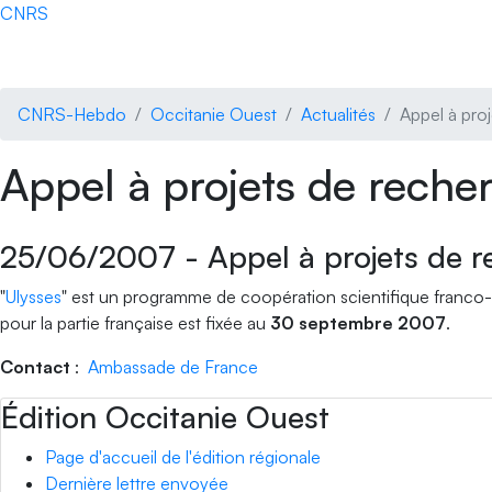
Accédez directement au contenu de la page
CNRS
Accueil national
La lettre
Actualités
CNRS-Hebdo
Occitanie Ouest
Actualités
Appel à proj
Appel à projets de recher
25/06/2007
-
Appel à projets de r
"
Ulysses
" est un programme de coopération scientifique franco-
pour la partie française est fixée au
30 septembre 2007
.
Contact
:
Ambassade de France
Édition Occitanie Ouest
Page d'accueil de l'édition régionale
Dernière lettre envoyée