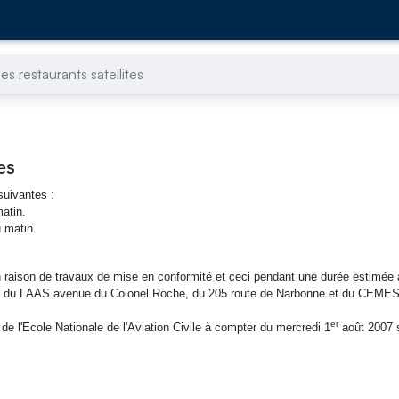
s restaurants satellites
es
suivantes :
matin.
u matin.
7 en raison de travaux de mise en conformité et ceci pendant une durée estimée
ants du LAAS avenue du Colonel Roche, du 205 route de Narbonne et du CEME
er
de l'Ecole Nationale de l'Aviation Civile à compter du mercredi 1
août 2007 s