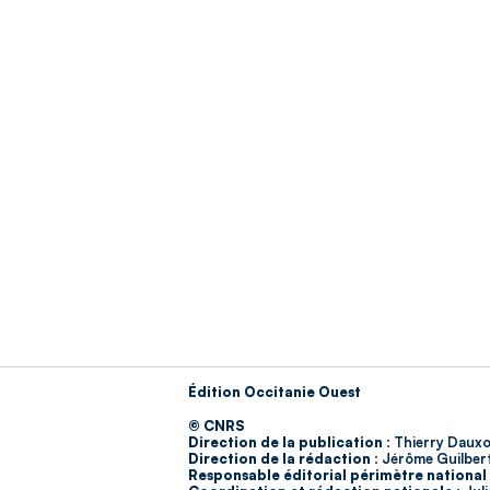
Édition Occitanie Ouest
© CNRS
Direction de la publication :
Thierry Dauxo
Direction de la rédaction :
Jérôme Guilber
Responsable éditorial périmètre national 