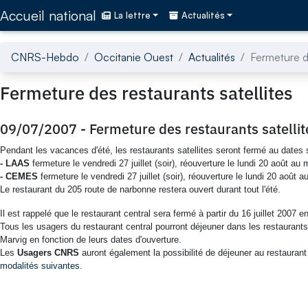
Accédez directement au contenu de la page
Accueil national
La lettre
Actualités
CNRS-Hebdo
Occitanie Ouest
Actualités
Fermeture de
Fermeture des restaurants satellites
09/07/2007
-
Fermeture des restaurants satellit
Pendant les vacances d'été, les restaurants satellites seront fermé au dates 
- LAAS
fermeture le vendredi 27 juillet (soir), réouverture le lundi 20 août au 
- CEMES
fermeture le vendredi 27 juillet (soir), réouverture le lundi 20 août a
Le restaurant du 205 route de narbonne restera ouvert durant tout l'été.
Il est rappelé que le restaurant central sera fermé à partir du 16 juillet 200
Tous les usagers du restaurant central pourront déjeuner dans les restaur
Marvig en fonction de leurs dates d'ouverture.
Les
Usagers CNRS
auront également la possibilité de déjeuner au restaurant 
modalités suivantes
.