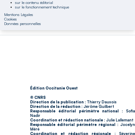
sur le contenu éditorial
sur le fonctionnement technique
Mentions Légales
Cookies
Données personnelles
Édition Occitanie Ouest
© CNRS
Direction de la publication :
Thierry Dauxois
Direction de la rédaction :
Jérôme Guilbert
Responsable éditorial périmètre national :
Sofia
Nadir
Coordination et rédaction nationale :
Julie Lallemant
Responsable éditorial périmètre régional :
Jocelyn
Méré
Coordination et rédaction régionale :
Séverin