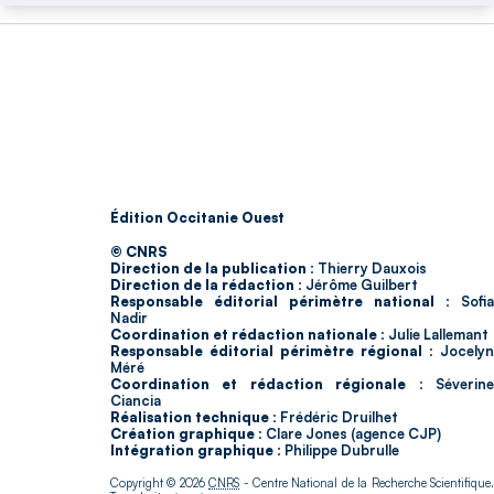
Édition Occitanie Ouest
© CNRS
Direction de la publication :
Thierry Dauxois
Direction de la rédaction :
Jérôme Guilbert
Responsable éditorial périmètre national :
Sofia
Nadir
Coordination et rédaction nationale :
Julie Lallemant
Responsable éditorial périmètre régional :
Jocelyn
Méré
Coordination et rédaction régionale :
Séverin
Ciancia
Réalisation technique :
Frédéric Druilhet
Création graphique :
Clare Jones (agence CJP)
Intégration graphique :
Philippe Dubrulle
Copyright © 2026
CNRS
- Centre National de la Recherche Scientifique