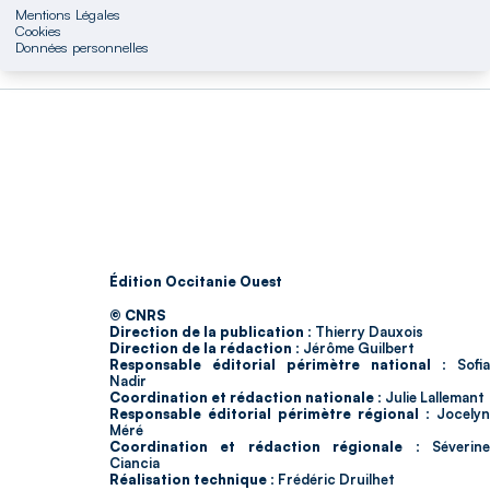
Mentions Légales
Cookies
Données personnelles
Édition Occitanie Ouest
© CNRS
Direction de la publication :
Thierry Dauxois
Direction de la rédaction :
Jérôme Guilbert
Responsable éditorial périmètre national :
Sofia
Nadir
Coordination et rédaction nationale :
Julie Lallemant
Responsable éditorial périmètre régional :
Jocelyn
Méré
Coordination et rédaction régionale :
Séverin
Ciancia
Réalisation technique :
Frédéric Druilhet