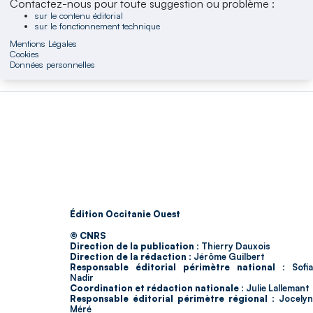
Contactez-nous pour toute suggestion ou problème :
sur le contenu éditorial
sur le fonctionnement technique
Mentions Légales
Cookies
Données personnelles
Édition Occitanie Ouest
© CNRS
Direction de la publication :
Thierry Dauxois
Direction de la rédaction :
Jérôme Guilbert
Responsable éditorial périmètre national :
Sofia
Nadir
Coordination et rédaction nationale :
Julie Lallemant
Responsable éditorial périmètre régional :
Jocelyn
Méré