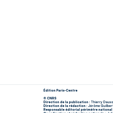
Édition Paris-Centre
© CNRS
Direction de la publication :
Thierry Dauxo
Direction de la rédaction :
Jérôme Guilber
Responsable éditorial périmètre national 