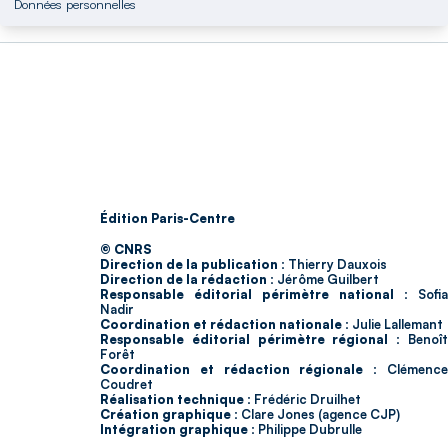
Données personnelles
Édition Paris-Centre
© CNRS
Direction de la publication :
Thierry Dauxois
Direction de la rédaction :
Jérôme Guilbert
Responsable éditorial périmètre national :
Sofia
Nadir
Coordination et rédaction nationale :
Julie Lallemant
Responsable éditorial périmètre régional :
Benoî
Forêt
Coordination et rédaction régionale :
Clémenc
Coudret
Réalisation technique :
Frédéric Druilhet
Création graphique :
Clare Jones (agence CJP)
Intégration graphique :
Philippe Dubrulle