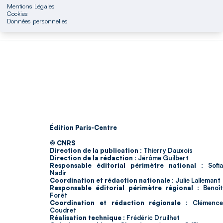
Mentions Légales
Cookies
Données personnelles
Édition Paris-Centre
© CNRS
Direction de la publication :
Thierry Dauxois
Direction de la rédaction :
Jérôme Guilbert
Responsable éditorial périmètre national :
Sofia
Nadir
Coordination et rédaction nationale :
Julie Lallemant
Responsable éditorial périmètre régional :
Benoî
Forêt
Coordination et rédaction régionale :
Clémenc
Coudret
Réalisation technique :
Frédéric Druilhet