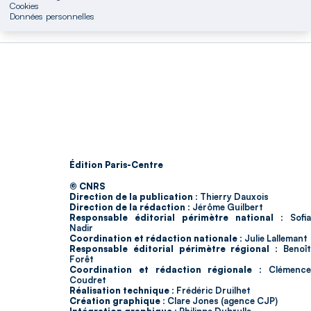
Cookies
Données personnelles
Édition Paris-Centre
© CNRS
Direction de la publication :
Thierry Dauxois
Direction de la rédaction :
Jérôme Guilbert
Responsable éditorial périmètre national :
Sofia
Nadir
Coordination et rédaction nationale :
Julie Lallemant
Responsable éditorial périmètre régional :
Benoî
Forêt
Coordination et rédaction régionale :
Clémenc
Coudret
Réalisation technique :
Frédéric Druilhet
Création graphique :
Clare Jones (agence CJP)