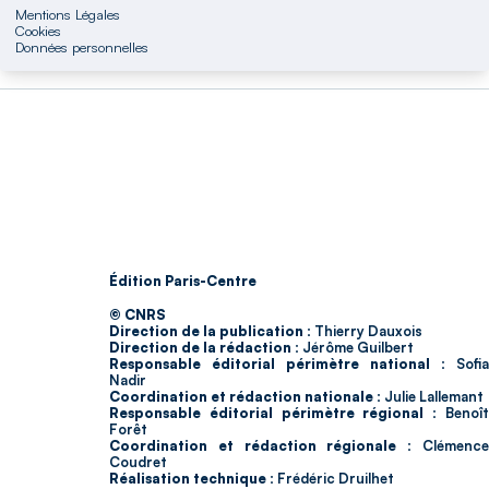
Mentions Légales
Cookies
Données personnelles
Édition Paris-Centre
© CNRS
Direction de la publication :
Thierry Dauxois
Direction de la rédaction :
Jérôme Guilbert
Responsable éditorial périmètre national :
Sofia
Nadir
Coordination et rédaction nationale :
Julie Lallemant
Responsable éditorial périmètre régional :
Benoî
Forêt
Coordination et rédaction régionale :
Clémenc
Coudret
Réalisation technique :
Frédéric Druilhet