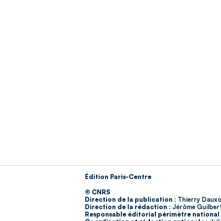
Édition Paris-Centre
© CNRS
Direction de la publication :
Thierry Dauxo
Direction de la rédaction :
Jérôme Guilber
Responsable éditorial périmètre national 