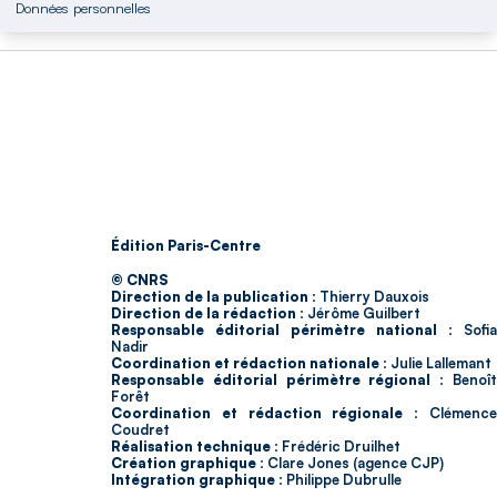
Données personnelles
Édition Paris-Centre
© CNRS
Direction de la publication :
Thierry Dauxois
Direction de la rédaction :
Jérôme Guilbert
Responsable éditorial périmètre national :
Sofia
Nadir
Coordination et rédaction nationale :
Julie Lallemant
Responsable éditorial périmètre régional :
Benoî
Forêt
Coordination et rédaction régionale :
Clémenc
Coudret
Réalisation technique :
Frédéric Druilhet
Création graphique :
Clare Jones (agence CJP)
Intégration graphique :
Philippe Dubrulle