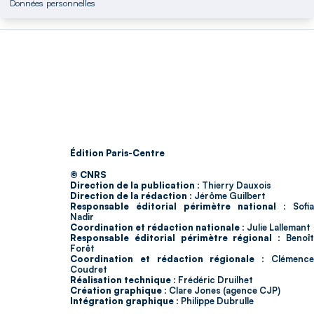
Données personnelles
Édition Paris-Centre
© CNRS
Direction de la publication :
Thierry Dauxois
Direction de la rédaction :
Jérôme Guilbert
Responsable éditorial périmètre national :
Sofia
Nadir
Coordination et rédaction nationale :
Julie Lallemant
Responsable éditorial périmètre régional :
Benoî
Forêt
Coordination et rédaction régionale :
Clémenc
Coudret
Réalisation technique :
Frédéric Druilhet
Création graphique :
Clare Jones (agence CJP)
Intégration graphique :
Philippe Dubrulle