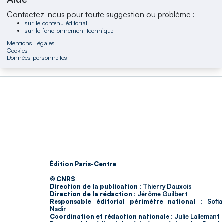
Contactez-nous pour toute suggestion ou problème :
sur le contenu éditorial
sur le fonctionnement technique
Mentions Légales
Cookies
Données personnelles
Édition Paris-Centre
© CNRS
Direction de la publication :
Thierry Dauxois
Direction de la rédaction :
Jérôme Guilbert
Responsable éditorial périmètre national :
Sofia
Nadir
Coordination et rédaction nationale :
Julie Lallemant