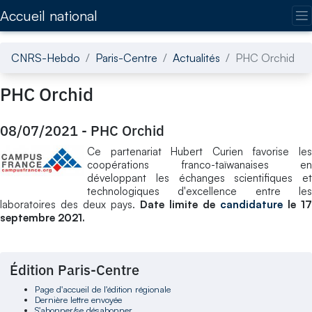
Accédez directement au contenu de la page
Accueil national
CNRS-Hebdo
Paris-Centre
Actualités
PHC Orchid
PHC Orchid
08/07/2021
-
PHC Orchid
Ce partenariat Hubert Curien favorise les
coopérations franco-taïwanaises en
développant les échanges scientifiques et
technologiques d'excellence entre les
laboratoires des deux pays.
Date limite de
candidature
le 17
septembre 2021.
Édition Paris-Centre
Page d'accueil de l'édition régionale
Dernière lettre envoyée
S'abonner/se désabonner