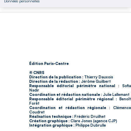
Données personnelles
Édition Paris-Centre
© CNRS
Direction de la publication :
Thierry Dauxois
Direction de la rédaction :
Jérôme Guilbert
Responsable éditorial périmètre national :
Sofia
Nadir
Coordination et rédaction nationale :
Julie Lallemant
Responsable éditorial périmètre régional :
Benoî
Forêt
Coordination et rédaction régionale :
Clémenc
Coudret
Réalisation technique :
Frédéric Druilhet
Création graphique :
Clare Jones (agence CJP)
Intégration graphique :
Philippe Dubrulle