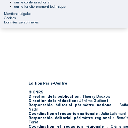
sur le contenu éditorial
sur le fonctionnement technique
Mentions Légales
Cookies
Données personnelles
Édition Paris-Centre
© CNRS
Direction de la publication :
Thierry Dauxois
Direction de la rédaction :
Jérôme Guilbert
Responsable éditorial périmètre national :
Sofia
Nadir
Coordination et rédaction nationale :
Julie Lallemant
Responsable éditorial périmètre régional :
Benoî
Forêt
Coordination et rédaction régionale :
Clémenc