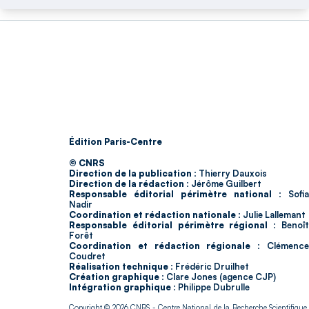
Édition Paris-Centre
© CNRS
Direction de la publication :
Thierry Dauxois
Direction de la rédaction :
Jérôme Guilbert
Responsable éditorial périmètre national :
Sofia
Nadir
Coordination et rédaction nationale :
Julie Lallemant
Responsable éditorial périmètre régional :
Benoî
Forêt
Coordination et rédaction régionale :
Clémenc
Coudret
Réalisation technique :
Frédéric Druilhet
Création graphique :
Clare Jones (agence CJP)
Intégration graphique :
Philippe Dubrulle
Copyright © 2026
CNRS
- Centre National de la Recherche Scientifique