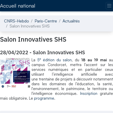
Accédez directement au contenu de la page
Accueil national
CNRS-Hebdo
Paris-Centre
Actualités
Salon Innovatives SHS
Salon Innovatives SHS
28/04/2022
-
Salon Innovatives SHS
e
La
5
édition du salon
, du
18 au 19 mai
a
campus Condorcet, mettra l'accent sur les
services numériques et en particulier ceux
utilisant l’intelligence artificielle avec
une trentaine de projets à découvrir notamment
dans les domaines de l’éducation, la santé,
l'environnement, le patrimoine, le territoire ou
l'intelligence économique.
Inscription
gratuit
mais obligatoire. Le
programme
.