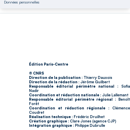
Données personnelles
Édition Paris-Centre
© CNRS
Direction de la publication :
Thierry Dauxois
Direction de la rédaction :
Jérôme Guilbert
Responsable éditorial périmètre national :
Sofia
Nadir
Coordination et rédaction nationale :
Julie Lallemant
Responsable éditorial périmètre régional :
Benoî
Forêt
Coordination et rédaction régionale :
Clémenc
Coudret
Réalisation technique :
Frédéric Druilhet
Création graphique :
Clare Jones (agence CJP)
Intégration graphique :
Philippe Dubrulle