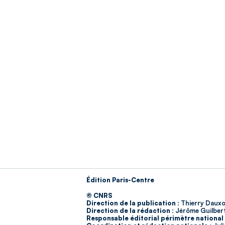
Édition Paris-Centre
© CNRS
Direction de la publication :
Thierry Dauxo
Direction de la rédaction :
Jérôme Guilber
Responsable éditorial périmètre national 