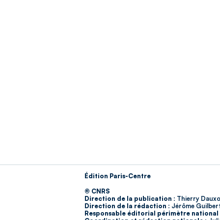
Édition Paris-Centre
© CNRS
Direction de la publication :
Thierry Dauxo
Direction de la rédaction :
Jérôme Guilber
Responsable éditorial périmètre national 