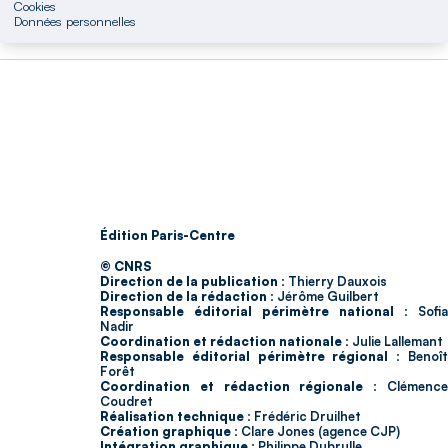
Cookies
Données personnelles
Édition Paris-Centre
© CNRS
Direction de la publication :
Thierry Dauxois
Direction de la rédaction :
Jérôme Guilbert
Responsable éditorial périmètre national :
Sofia
Nadir
Coordination et rédaction nationale :
Julie Lallemant
Responsable éditorial périmètre régional :
Benoî
Forêt
Coordination et rédaction régionale :
Clémenc
Coudret
Réalisation technique :
Frédéric Druilhet
Création graphique :
Clare Jones (agence CJP)
Intégration graphique :
Philippe Dubrulle