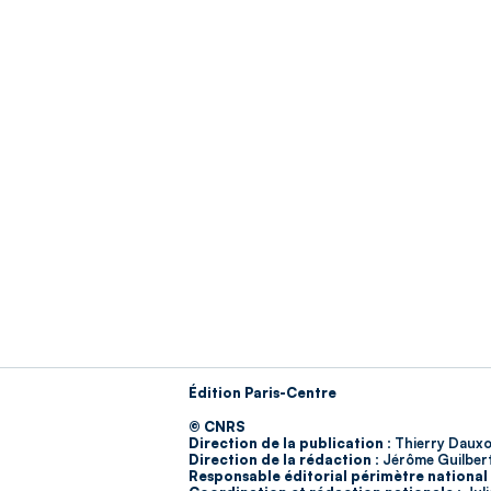
Édition Paris-Centre
© CNRS
Direction de la publication :
Thierry Dauxo
Direction de la rédaction :
Jérôme Guilber
Responsable éditorial périmètre national 