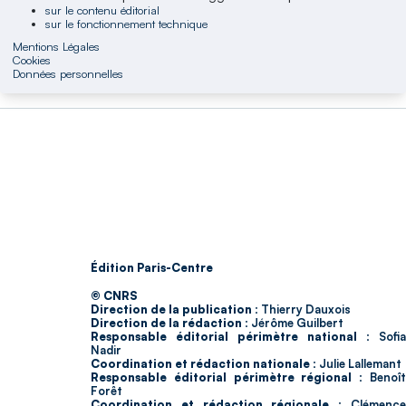
sur le contenu éditorial
sur le fonctionnement technique
Mentions Légales
Cookies
Données personnelles
Édition Paris-Centre
© CNRS
Direction de la publication :
Thierry Dauxois
Direction de la rédaction :
Jérôme Guilbert
Responsable éditorial périmètre national :
Sofia
Nadir
Coordination et rédaction nationale :
Julie Lallemant
Responsable éditorial périmètre régional :
Benoî
Forêt
Coordination et rédaction régionale :
Clémenc