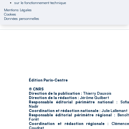
sur le fonctionnement technique
Mentions Légales
Cookies
Données personnelles
Édition Paris-Centre
© CNRS
Direction de la publication :
Thierry Dauxois
Direction de la rédaction :
Jérôme Guilbert
Responsable éditorial périmètre national :
Sofia
Nadir
Coordination et rédaction nationale :
Julie Lallemant
Responsable éditorial périmètre régional :
Benoî
Forêt
Coordination et rédaction régionale :
Clémenc
Coudret