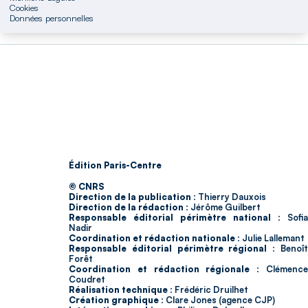
Cookies
Données personnelles
Édition Paris-Centre
© CNRS
Direction de la publication :
Thierry Dauxois
Direction de la rédaction :
Jérôme Guilbert
Responsable éditorial périmètre national :
Sofia
Nadir
Coordination et rédaction nationale :
Julie Lallemant
Responsable éditorial périmètre régional :
Benoî
Forêt
Coordination et rédaction régionale :
Clémenc
Coudret
Réalisation technique :
Frédéric Druilhet
Création graphique :
Clare Jones (agence CJP)