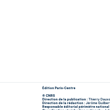
Édition Paris-Centre
© CNRS
Direction de la publication :
Thierry Dauxo
Direction de la rédaction :
Jérôme Guilber
Responsable éditorial périmètre national 