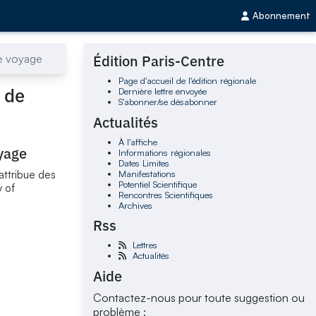
Abonnement
de voyage
Édition Paris-Centre
Page d'accueil de l'édition régionale
s de
Dernière lettre envoyée
S'abonner/se désabonner
Actualités
À l'affiche
oyage
Informations régionales
Dates Limites
Manifestations
attribue des
Potentiel Scientifique
y of
Rencontres Scientifiques
Archives
Rss
Lettres
Actualités
Aide
Contactez-nous pour toute suggestion ou
problème :