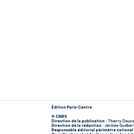
Édition Paris-Centre
© CNRS
Direction de la publication :
Thierry Dauxo
Direction de la rédaction :
Jérôme Guilber
Responsable éditorial périmètre national 