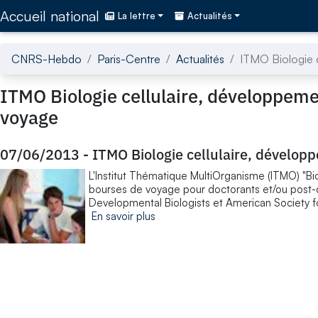
Accédez directement au contenu de la page
Accueil national
La lettre
Actualités
CNRS-Hebdo
Paris-Centre
Actualités
ITMO Biologie c
ITMO Biologie cellulaire, développemen
voyage
07/06/2013
-
ITMO Biologie cellulaire, développ
L'Institut Thématique MultiOrganisme (ITMO) "Bio
bourses de voyage pour doctorants et/ou post-d
Developmental Biologists et American Society fo
En savoir plus