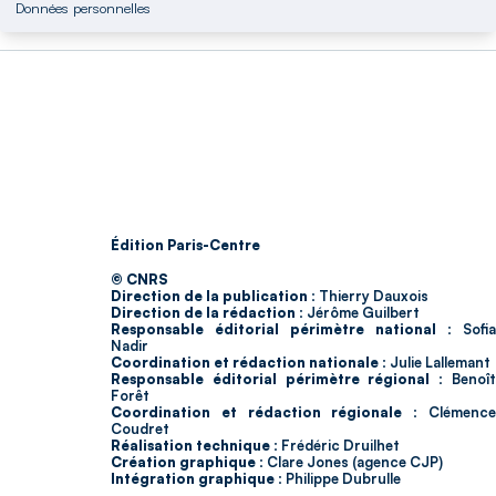
Données personnelles
Édition Paris-Centre
© CNRS
Direction de la publication :
Thierry Dauxois
Direction de la rédaction :
Jérôme Guilbert
Responsable éditorial périmètre national :
Sofia
Nadir
Coordination et rédaction nationale :
Julie Lallemant
Responsable éditorial périmètre régional :
Benoî
Forêt
Coordination et rédaction régionale :
Clémenc
Coudret
Réalisation technique :
Frédéric Druilhet
Création graphique :
Clare Jones (agence CJP)
Intégration graphique :
Philippe Dubrulle