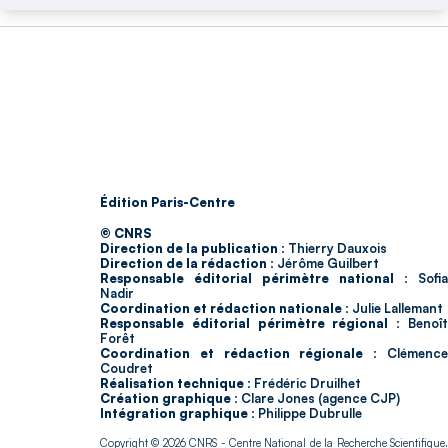
Édition Paris-Centre
© CNRS
Direction de la publication :
Thierry Dauxois
Direction de la rédaction :
Jérôme Guilbert
Responsable éditorial périmètre national :
Sofia
Nadir
Coordination et rédaction nationale :
Julie Lallemant
Responsable éditorial périmètre régional :
Benoî
Forêt
Coordination et rédaction régionale :
Clémenc
Coudret
Réalisation technique :
Frédéric Druilhet
Création graphique :
Clare Jones (agence CJP)
Intégration graphique :
Philippe Dubrulle
Copyright © 2026
CNRS
- Centre National de la Recherche Scientifique