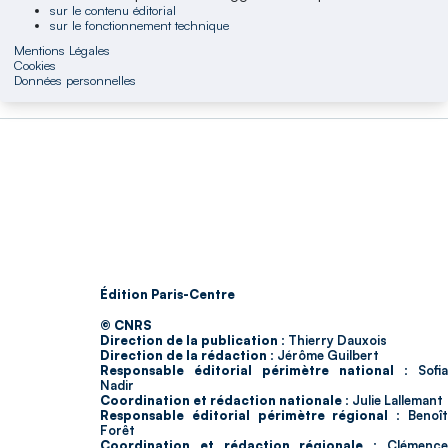
sur le contenu éditorial
sur le fonctionnement technique
Mentions Légales
Cookies
Données personnelles
Édition Paris-Centre
© CNRS
Direction de la publication :
Thierry Dauxois
Direction de la rédaction :
Jérôme Guilbert
Responsable éditorial périmètre national :
Sofia
Nadir
Coordination et rédaction nationale :
Julie Lallemant
Responsable éditorial périmètre régional :
Benoî
Forêt
Coordination et rédaction régionale :
Clémenc