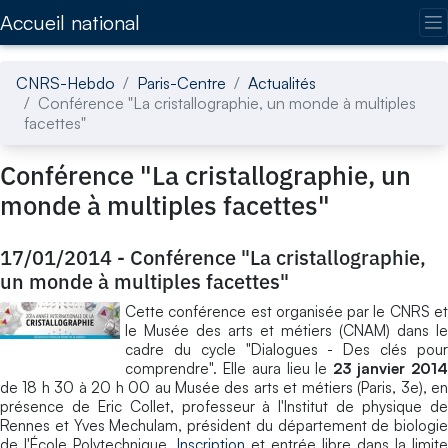
Accédez directement au contenu de la page
Accueil national
CNRS-Hebdo
Paris-Centre
Actualités
Conférence "La cristallographie, un monde à multiples
facettes"
Conférence "La cristallographie, un
monde à multiples facettes"
17/01/2014
-
Conférence "La cristallographie,
un monde à multiples facettes"
Cette conférence est organisée par le CNRS et
le Musée des arts et métiers (CNAM) dans le
cadre du cycle "Dialogues - Des clés pour
comprendre". Elle aura lieu le
23 janvier 201
de 18 h 30 à 20 h 00 au Musée des arts et métiers (Paris, 3e), en
présence de Eric Collet, professeur à l'Institut de physique de
Rennes et Yves Mechulam, président du département de biologie
de l'École Polytechnique.
Inscription
et entrée libre dans la limite